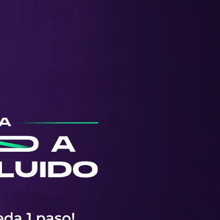
!
eda 1 paso!