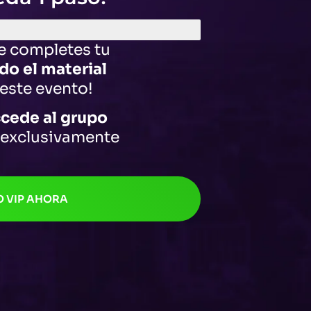
e completes tu
do el material
este evento!
cede al grupo
 exclusivamente
O VIP AHORA