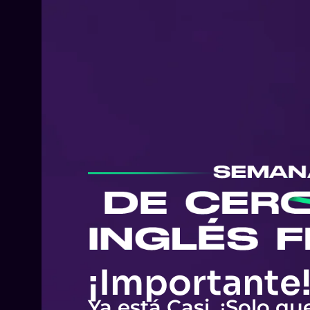
¡Importante
Ya está Casi. ¡Solo qu