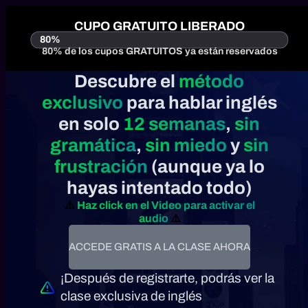
CUPO GRATUITO
LIBERADO
80%
80% de los cupos GRATUITOS ya están reservados
Descubre el
método
exclusivo
para hablar inglés
¡Regístrate para asistir a la clase
en solo
12 semanas
,
sin
gratuita!
gramática
,
sin miedo
y
sin
Estamos a punto de iniciar. Déjanos tus datos y te
enviaremos el acceso a tu whatsapp y a tu email
frustración
(aunque ya lo
hayas intentado todo)
⚠️
Haz click en el Video para activar el
audio
⚠️
ACCEDE GRATIS A LA CLASE AHORA
¡Después de registrarte, podrás ver la
clase exclusiva de inglés
ÚNETE A LA CLASE GRATIS AHORA