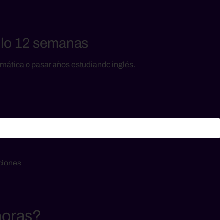
olo 12 semanas
amática o pasar años estudiando inglés.
ciones.
horas?