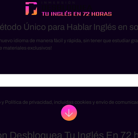
étodo Único para Hablar Inglés en s
nuevo idioma de manera fácil y rápida, sin tener que estudiar gr
e materiales exclusivos!
 y Política de privacidad, incluidas cookies y envío de comunica
ón Desbloquea Tu Inglés En 72 