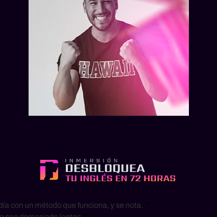
 día con un método que funciona, y se nota.
 o son demasiado lentos