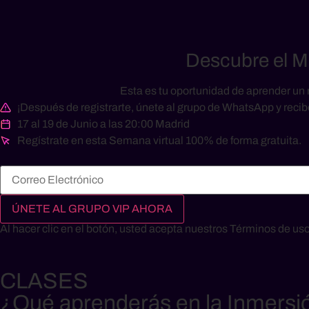
Descubre el M
Esta es tu oportunidad de aprender un 
¡Después de registrarte, únete al grupo de WhatsApp y recib
17 al 19 de Junio a las 20:00 Madrid
Regístrate en esta Semana virtual 100% de forma gratuita.
ÚNETE AL GRUPO VIP AHORA
Al hacer clic en el botón, usted acepta nuestros Términos de uso
CLASES
¿Qué aprenderás en la Inmersi