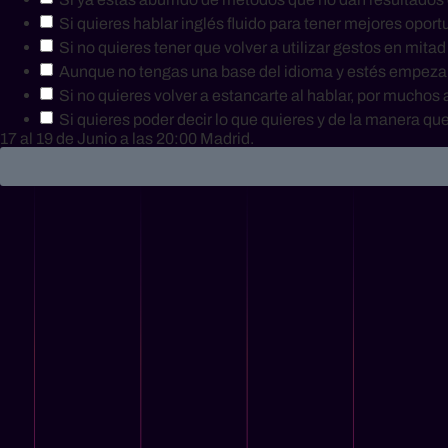
Si quieres hablar inglés fluido para tener mejores opor
Si no quieres tener que volver a utilizar gestos en mita
Aunque no tengas una base del idioma y estés empeza
Si no quieres volver a estancarte al hablar, por muchos
Si quieres poder decir lo que quieres y de la manera que
17 al 19 de Junio
a las 20:00 Madrid.