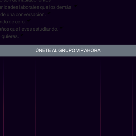
tunidades laborales que los demás.
d de una conversación.
ndo de cero.
 años que lleves estudiando.
 quieres.
ÚNETE AL GRUPO VIP AHORA