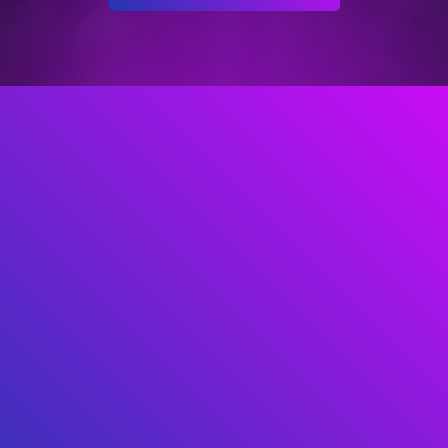
Si quieres poder hablar inglés del mundo real, d
día con un método que funciona, y se nota.
Si ya estás aburrido de métodos que no dan re
son demasiado lentos
Si quieres hablar inglés fluido para tener mejor
oportunidades laborales que los demás.