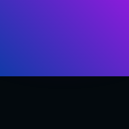
Si no quieres tener que volver a utilizar gestos
de una conversación.
Aunque no tengas una base del idioma y estés
empezando de cero.
Si no quieres volver a estancarte al hablar, por
años que lleves estudiando.
Si quieres poder decir lo que quieres y de la m
quieres.