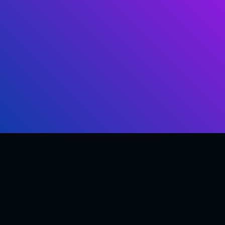
Si no quieres tener que volver a utilizar gestos
de una conversación.
Aunque no tengas una base del idioma y estés
empezando de cero.
Si no quieres volver a estancarte al hablar, por
años que lleves estudiando.
Si quieres poder decir lo que quieres y de la m
quieres.