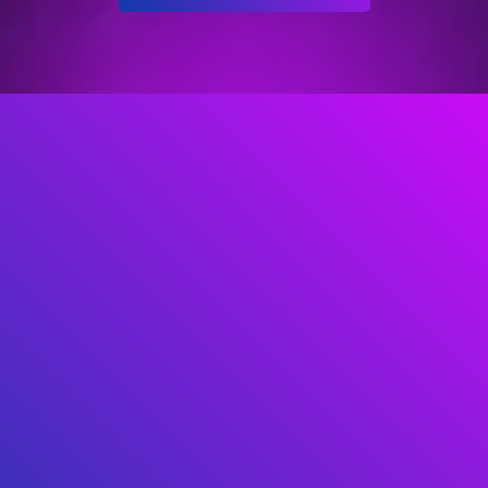
Si quieres poder hablar inglés del mundo real, d
día con un método que funciona, y se nota.
Si ya estás aburrido de métodos que no dan re
son demasiado lentos
Si quieres hablar inglés fluido para tener mejor
oportunidades laborales que los demás.