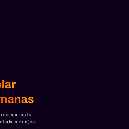
lar
manas​
e manera fácil y
estudiando inglés.