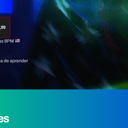
,99
as
8PM
a de aprender
es