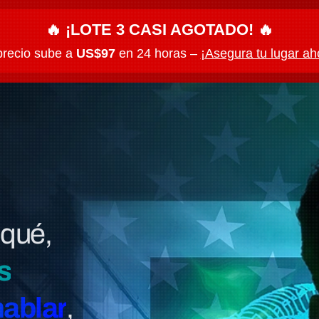
🔥 ¡LOTE 3 CASI AGOTADO! 🔥
precio sube a
US$97
en 24 horas –
¡Asegura tu lugar ah
 qué,
s
hablar
,