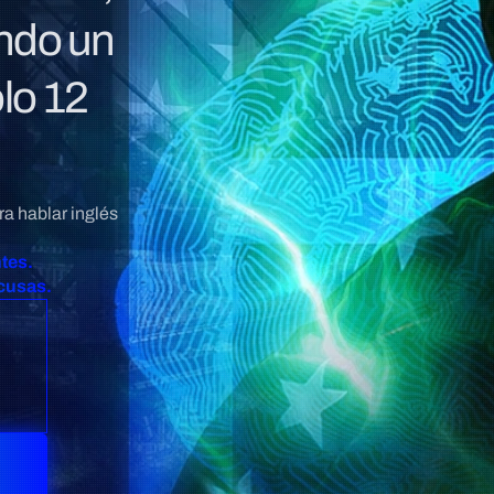
ando un
olo 12
ra hablar inglés
tes.
xcusas.