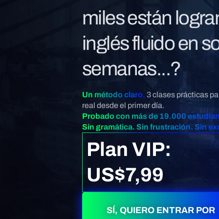
miles están logr
inglés fluido en s
semanas...?
Un método claro.
3 clases prácticas pa
real desde el primer día.
Probado con más de 19.000 estudian
Sin gramática. Sin frustración. Sin e
Plan VIP:
US$7,99​
SÍ, QUIERO ENTRAR POR