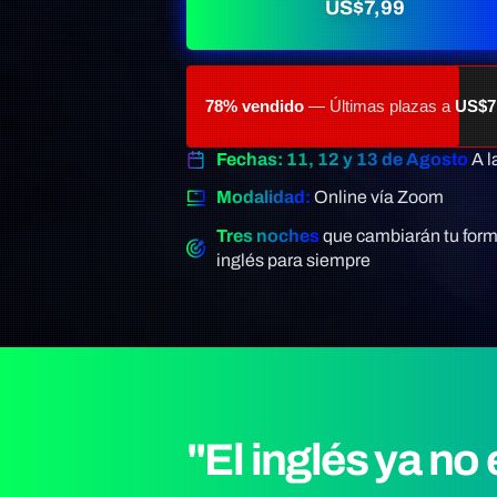
US$7,99
78% vendido
— Últimas plazas a
US$7
Fechas: 11, 12 y 13 de Agosto
A l
Modalidad:
Online vía Zoom
Tres noches
que cambiarán tu form
inglés para siempre
"El inglés ya no 